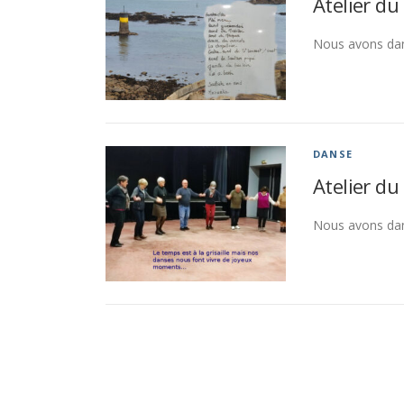
Atelier d
Nous avons da
DANSE
Atelier d
Nous avons da
N
a
v