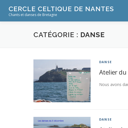
Aller
CERCLE CELTIQUE DE NANTES
au
Chants et danses de Bretagne
contenu
CATÉGORIE :
DANSE
DANSE
Atelier du
Nous avons da
DANSE