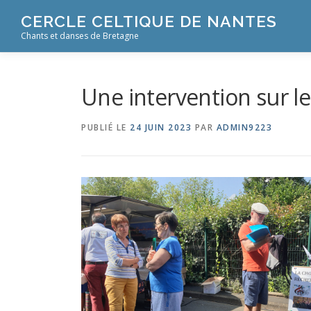
Aller
CERCLE CELTIQUE DE NANTES
au
Chants et danses de Bretagne
contenu
Une intervention sur l
PUBLIÉ LE
24 JUIN 2023
PAR
ADMIN9223